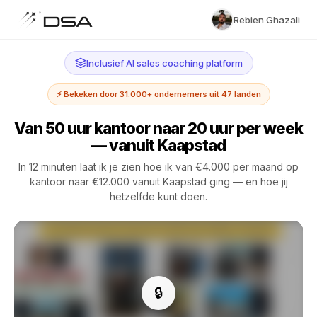
Rebien Ghazali
Inclusief AI sales coaching platform
⚡ Bekeken door 31.000+ ondernemers uit 47 landen
Van 50 uur kantoor naar 20 uur per week
— vanuit Kaapstad
In 12 minuten laat ik je zien hoe ik van €4.000 per maand op
kantoor naar €12.000 vanuit Kaapstad ging — en hoe jij
hetzelfde kunt doen.
🔒