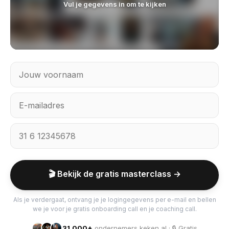
Vul je gegevens in om te kijken
🎬 Bekijk de gratis masterclass →
Als je verdergaat, ontvang je je logingegevens per e-mail en bellen
we je voor je gratis onboarding call en je coaching call.
31.000+
ondernemers keken al · 🔒 Gratis