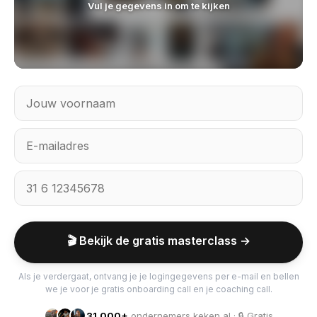
Vul je gegevens in om te kijken
🎬 Bekijk de gratis masterclass →
Als je verdergaat, ontvang je je logingegevens per e-mail en bellen
we je voor je gratis onboarding call en je coaching call.
31.000+
ondernemers keken al · 🔒 Gratis