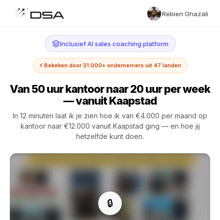
Rebien Ghazali
Inclusief AI sales coaching platform
⚡ Bekeken door 31.000+ ondernemers uit 47 landen
Van 50 uur kantoor naar 20 uur per week
— vanuit Kaapstad
In 12 minuten laat ik je zien hoe ik van €4.000 per maand op
kantoor naar €12.000 vanuit Kaapstad ging — en hoe jij
hetzelfde kunt doen.
🔒