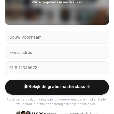
Vul je gegevens in om te kijken
🎬 Bekijk de gratis masterclass →
Als je verdergaat, ontvang je je logingegevens per e-mail en bellen
we je voor je gratis onboarding call en je coaching call.
31.000+
ondernemers keken al · 🔒 Gratis