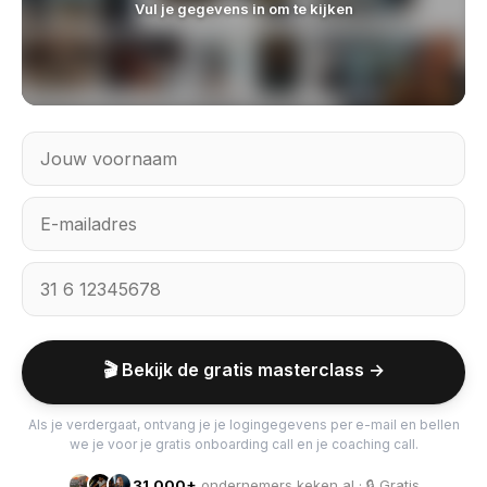
Vul je gegevens in om te kijken
🎬 Bekijk de gratis masterclass →
Als je verdergaat, ontvang je je logingegevens per e-mail en bellen
we je voor je gratis onboarding call en je coaching call.
31.000+
ondernemers keken al · 🔒 Gratis