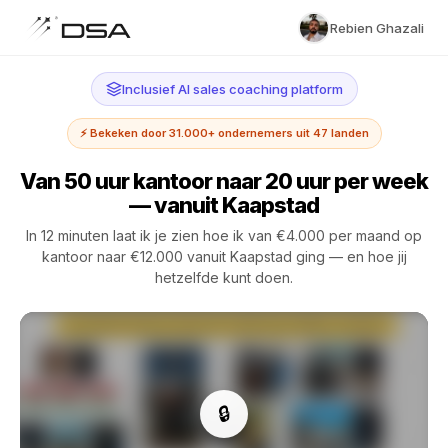
Rebien Ghazali
Inclusief AI sales coaching platform
⚡ Bekeken door 31.000+ ondernemers uit 47 landen
Van 50 uur kantoor naar 20 uur per week
— vanuit Kaapstad
In 12 minuten laat ik je zien hoe ik van €4.000 per maand op
kantoor naar €12.000 vanuit Kaapstad ging — en hoe jij
hetzelfde kunt doen.
🔒